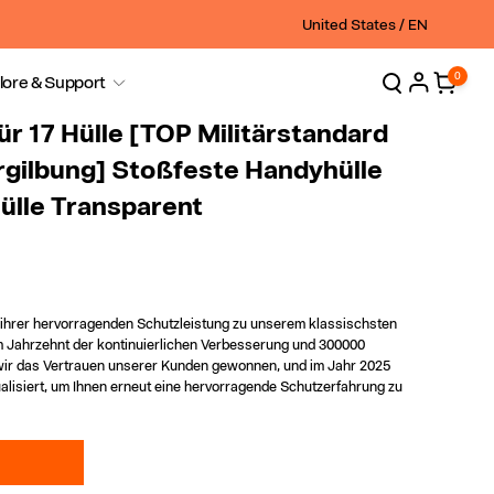
Choose Your Country Or reg
United States / EN
0
0
lore & Support
items
Log
in
 17 Hülle [TOP Militärstandard
ergilbung] Stoßfeste Handyhülle
ülle Transparent
ihrer hervorragenden Schutzleistung zu unserem klassischsten
m Jahrzehnt der kontinuierlichen Verbesserung und 300000
 wir das Vertrauen unserer Kunden gewonnen, und im Jahr 2025
ualisiert, um Ihnen erneut eine hervorragende Schutzerfahrung zu