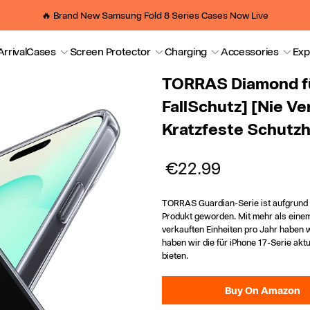
🔥 Brand New Samsung Fold 8 Series Cases Now Live
rrival
Cases
Screen Protector
Charging
Accessories
Exp
TORRAS Diamond für
FallSchutz] [Nie V
Kratzfeste Schutzh
€22.99
TORRAS Guardian-Serie ist aufgrund 
Produkt geworden. Mit mehr als eine
verkauften Einheiten pro Jahr haben
haben wir die für iPhone 17-Serie akt
bieten.
Buy On Amazon